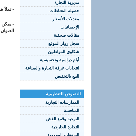
مديرية التجارة
- تملأ ه
حصيلة النشاطات
معدلات الأسعار
- يمكن 
الإحصائيات
العنوان
مقالات صحفية
سجل زوار الموقع
شكاوي المواطنين
أيام دراسية وتحسيسية
انتخابات غرفة التجارة والصناعة
البيع بالتخفيض
النصوص التنظيمية
الممارسات التجارية
المنافسة
النوعية وقمع الغش
التجارة الخارجية
الصفقات العمومية