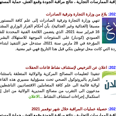
اقبة الممارسات التجارية ، نتائج مراقبة الجودة وقمع الغش، حماية المستهل
202
:
بلاغ من وزارة التجارة وترقية الصادرات
تنهي وزارة التجارة وترقية الصادرات إلى علم كافة المستورد
16 فبراير سنة 2021، الذي يتضمن اللائحة الفنية 
دة التي كانت محل توطين بنكي قبل هذا التاريخ فهي غير معنية.
202
:
ا
علان عن الترخيص لإستئناف نشاط قاعات الحفلات
تنفيذا لتعليمات المصالح المركزية والولائية المتعلقة باست
الصارم بالبروتوكول الصحي تحت مسؤولية مسيري هذه القاعات
لولاية قالمة الى علم كافة المتعاملين الاقتصاديين الناشط
مدعوون الى التقرب من مصالح المديرية الولائية من اجل إيد
استكمال إجراءات استئناف النشاط ...
الاعلان
202
:
حصيلة عمليات المراقبة خلال شهر نوفمبر 2021
اقبة الممارسات التجارية ، نتائج مراقبة الجودة وقمع الغش، حماية المستهل