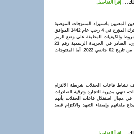
ك. .
.
إقرأ التفاصيل
ين المعنيين باستيراد المنتوجات الموضبة
مسبقا (الغذائية وغير الغذائية)، بأن أحكام القرار الوزاري المشترك المؤرخ في 4 رجب عام 1442 الموافق
المحددة للشروط والكيفيات المطبقة على وضع الرمز
العمودي (كودبار) على المنتوجات الموجهة للاستهلاك البشري، الصادر في الجريدة الرسمية رقم 23
المؤرخة في 28 مارس سنة 2021، ستدخل حيز التنفيذ ابتداء من تاريخ 02 جانفي 2022. أما المنتوجات
ئناف نشاط قاعات الحفلات شريطة الالتزام
، تنهي مديرية التجارة وترقية الصادرات
ين في مجال استغلال قاعات الحفلات بأنهم
اع ملفاتهم وإمضاء التعهد والالتزام قصد
ك. .
.
إقرأ التفاصيل