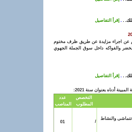
ك. .
.
إقرأ التفاصيل
م عن اجراء مزايدة عن طريق ظرف مختوم
للخضر والفواكه داخل سوق الجملة الجهوي
ك. .
.
إقرأ التفاصيل
ينة أدناه بعنوان سنة 2021:
التخصص
عدد
المطلوب
المناصب
 تتماشى والنشاط
/
01
ته