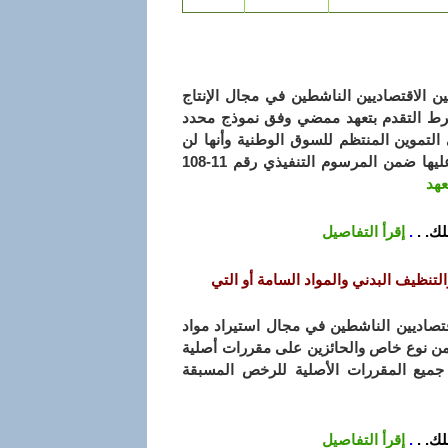
لين الاقتصاديين الناشطين في مجال الإنتاج
بشرط التقدم بتعهد ممضي وفق نموذج محدد
 التموين المنتظم للسوق الوطنية وأنها لن
تكون موضوع طلب تعويض مستقبلا وفقا للأحكام المنصوص عليها ضمن المرسوم التنفيذي رقم 11-108
عهد
ك. .
.
إقرأ التفاصيل
لتنظيف البدني والمواد السامة أو التي
لاقتصاديين الناشطين في مجال استيراد مواد
 من نوع خاص والحائزين على مقررات أصلية
جميع المقررات الأصلية للرخص المسبقة
ك. .
.
إقرأ التفاصيل