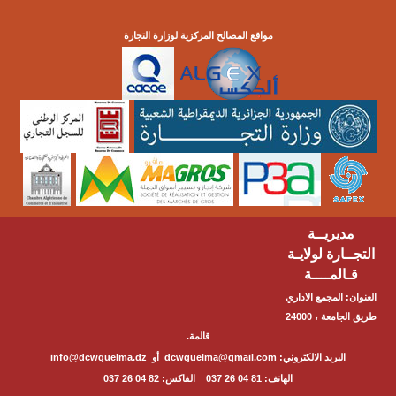
مواقع المصالح المركزية لوزارة التجارة
مديريــة
التجــارة لولايـة
قـالمــــة
العنوان: المجمع الاداري
طريق الجامعة ، 24000
قالمة.
البريد الالكتروني:
dcwguelma@gmail.com
أو
info@dcwguelma.dz
الهاتف: 81 04 26 037 الفاكس: 82 04 26 037