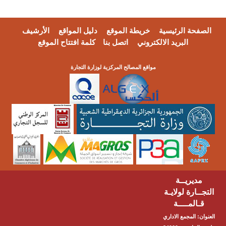
الصفحة الرئيسية
خريطة الموقع
دليل المواقع
الأرشيف
البريد الالكتروني
اتصل بنا
كلمة افتتاح الموقع
مواقع المصالح المركزية لوزارة التجارة
مديريــة
التجــارة لولايـة
قـالمــــة
العنوان: المجمع الاداري