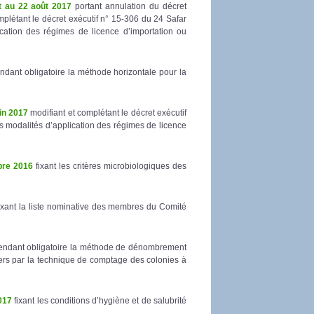
t au 22 août 2017
portant annulation du décret
létant le décret exécutif n° 15-306 du 24 Safar
cation des régimes de licence d’importation ou
ndant obligatoire la méthode horizontale pour la
in 2017
modifiant et complétant le décret exécutif
s modalités d’application des régimes de licence
bre 2016
fixant les critères microbiologiques des
ixant la liste nominative des membres du Comité
endant obligatoire la méthode de dénombrement
tiers par la technique de comptage des colonies à
017
fixant les conditions d’hygiène et de salubrité