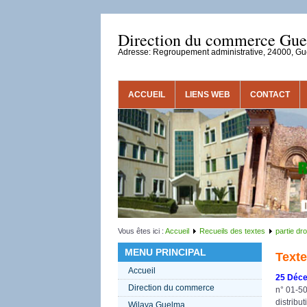
Direction du commerce Gu
Adresse: Regroupement administrative, 24000, G
ACCUEIL
LIENS WEB
CONTACT
Vous êtes ici :
Accueil
Recueils des textes
partie dro
MENU PRINCIPAL
Texte
Accueil
25 Déc
Direction du commerce
n° 01-50
distribu
Wilaya Guelma