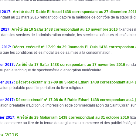
l 2017
:
Arrêté du 27 Rabie El Aouel 1438 correspondant au 27 décembre 201
ndant au 21 mars 2016 rendant obligatoire la méthode de contrôle de la stabilité de
 2017
:
Arrêté du 10 Safar 1438 correspondant au 10 novembre 2016
fixant les 
 dans les services de l’administration centrale, les services extérieurs et les étab
s 2017
:
Décret exécutif n° 17-99 du 29 Joumada El Oula 1438 correspondant 
si que les conditions et les modalités de sa mise à la consommation.
ier 2017
:
Arrêté du 17 Safar 1438 correspondant au 17 novembre 2016
rendan
au par la technique de spectrométrie d’absorption moléculaire.
ier 2017
:
Décret exéc
utif n° 17-09 du 5 Rabie Ethani 1438 correspondant au 4 
sation préalable pour l’importation du livre religieux.
ier 2017
:
Décret exécutif n° 17-08 du 5 Rabie Ethani 1438 correspondant au 4 
sation préalable d’Edition, d’impression et de commercialisation du Saint Coran sur
ier 2017
:
Arrêté du 29 Moharram 1438
correspondant au 31 octobre 2016
fixa
 de commerce au titre de la tenue des registres du commerce et des publicités légal
s 2016...