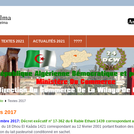
elma
uelma
TEXTES 2021
ACTUALITÉS 2021
????
ite
Textes 2017
s 2017
embre 2017:
Décret exécutif n° 17-362 du 6 Rabie Ethani 1439 correspondant
 du 18 Dhou El Kaâda 1421 correspondant au 12 février 2001 portant fixation des pr
tion du lait pasteurisé conditionné en sachet.