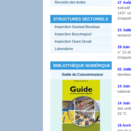
Recueils des textes
27 Aoû
exécutif
1437 co
d’export
STRUCTURES SECTORIELS
Inspection Guelaat Bousbaa
23 Juill
Inspection Bouchegouf
recherc
Inspection Oued Zenati
29 Juin
Laboratoire
n° 15-30
d’import
BIBLIOTHÈQUE NUMÉRIQUE
02 Juill
Guide du Consommateur
denrées 
14 Juin
national
14 Juin
des unit
25 °C.
16 Avri
lors du