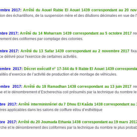
embre 2017:
Arrêté du Aouel Rabie El Aouel 1439 correspondant au 20 no
ion des échantillons, de la suspension mère et des dilutions décimales en vue de l
mbre 2017
:
Arrêté du 14 Moharram 1439 correspondant au 5 octobre 2017
re
ement des coliformes par comptage des colonies.
mbre 2017
:
Arrêté du 13 Safar 1439 correspondant au 2 novembre 2017
fixa
 délivré pour l'exercice de certaines activités.
embre 2017
:
Décret exécutif n° 17-344 du 9 Rabie El Aouel 1439 correspond
lités d’exercice de l’activité de production et de montage de véhicules.
embre 2017
:
Arrêté du 18 Ramadhan 1438 correspondant au 13 juin 2017
ren
e et le dénombrement d’Escherechia coli présumés par la technique du nombre le
obre 2017
:
Arrêté interministériel du 7 Dhou El Kaâda 1438 correspondant au 31
ières applicables dans les salons de coiffure et/ou d’esthétique
bre 2017
:
Arrêté du 20 Joumada Ethania 1438 correspondant au 19 mars 201
rche et le dénombrement des coliformes par la technique du nombre le plus proba