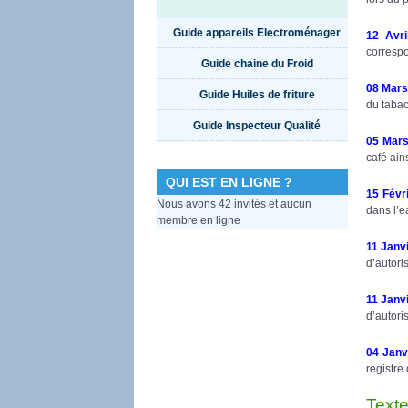
Guide appareils Electroménager
12 Avri
correspo
Guide chaine du Froid
08 Mars
Guide Huiles de friture
du tabac
Guide Inspecteur Qualité
05 Mar
café ain
QUI EST EN LIGNE ?
15 Févr
Nous avons 42 invités et aucun
dans l’e
membre en ligne
11 Janv
d’autori
11 Janv
d’autori
04 Janv
registre
Texte