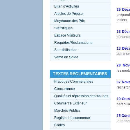
Bilan d'Activités
25 Déc
Articles de Presse
préparat
laitiers.
Moyennne des Prix
Statistiques
13 Déc
Espace Visiteurs
dénombr
Requêtes/Réclamations
13 Déc
Sensibilisation
commerce
Vente en Solde
28 Nov
les moda
TEXTES REGLEMENTAIRES
Pratiques Commerciales
07 Nov
recherch
Concurrence
Qualités et répression des fraudes
19 Oct
Commerce Extérieur
particul
Marchés Publics
15 Octo
Registre du commerce
la reche
Codes