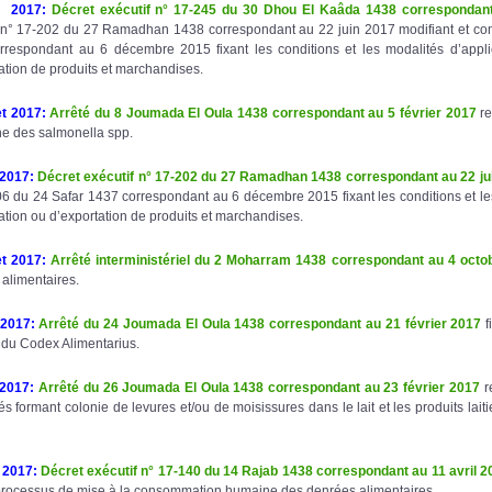
t 2017
:
Décret exécutif n° 17-245 du 30 Dhou El Kaâda 1438 correspondan
 n° 17-202 du 27 Ramadhan 1438 correspondant au 22 juin 2017 modifiant et comp
rrespondant au 6 décembre 2015 fixant les conditions et les modalités d’appli
ation de produits et marchandises.
et 2017
:
Arrêté du 8 Joumada El Oula 1438 correspondant au 5 février 2017
re
he des salmonella spp.
 2017
:
Décret exécutif n° 17-202 du 27 Ramadhan 1438 correspondant au 22 ju
6 du 24 Safar 1437 correspondant au 6 décembre 2015 fixant les conditions et le
ation ou d’exportation de produits et marchandises.
et 2017
:
Arrêté interministériel du 2 Moharram 1438 correspondant au 4 octo
alimentaires.
 2017
:
Arrêté du 24 Joumada El Oula 1438 correspondant au 21 février 2017
f
 du Codex Alimentarius.
 2017
:
Arrêté du 26 Joumada El Oula 1438 correspondant au 23 février 2017
r
és formant colonie de levures et/ou de moisissures dans le lait et les produits lai
l 2017
:
Décret exécutif n° 17-140 du 14 Rajab 1438 correspondant au 11 avril 2
 processus de mise à la consommation humaine des denrées alimentaires.