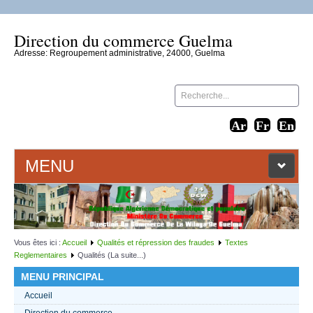
Direction du commerce Guelma
Adresse: Regroupement administrative, 24000, Guelma
MENU
ACCUEIL
LIENS WEB
Vous êtes ici :
Accueil
Qualités et répression des fraudes
Textes
Reglementaires
Qualités (La suite...)
CONTACT
MENU PRINCIPAL
Accueil
TEXTES 2021
Direction du commerce