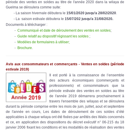
période des ventes en soldes au titre de l'année 2020 dans la wilaya de
Guelma se déroulera comme suite:
- La saison hivernale débutera le
15/01/2020 jusqu’a 28/02/2020
.
- La saison estivale débutera le
15/07/202 jusqu’a 31/08/2020.
Documents à télécharger :
-
Communiqué et date de déroulement des ventes en soldes
;
-
Guide relatif au dispositif régissant les soldes
;
-
Modèles de formulaires à utiliser;
-
Brochure
.
Avis aux consommateurs et commerçants - Ventes en soldes (période
estivale 2019)
Il est porté à la connaissance de l’ensemble
des acteurs économiques (commerçants et
professionnels) et consommateurs que la
période estivale des ventes en soldes au titre
de l'année 2019 démarrera prochainement à
travers l'ensemble des wilayas et se déroulera
durant la période comprise entre les mois de juin, juillet, aout et septembre
de l'année en cours, Les dates de déroulement de ces soldes d’été
applicables à chaque wilaya ont été fixées par arrêtés des Walis concernés
et ce, en application des dispositions du décret exécutif n° 06-215 du 18
janvier 2006 fixant les conditions et les modalités de réalisation des ventes